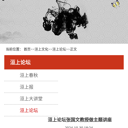
当前位置：
首页
>>
洹上文化
>>
洹上论坛
>>
正文
洹上论坛
洹上春秋
洹上报
洹上大讲堂
洹上论坛
洹上论坛张国文教授做主题讲座
2024-10-30 18:24