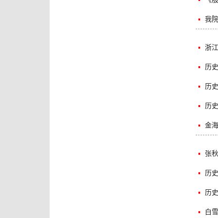
▪
我
▪
浙
▪
历
▪
历
▪
历
▪
金
▪
张
▪
历
▪
历史
▪
白