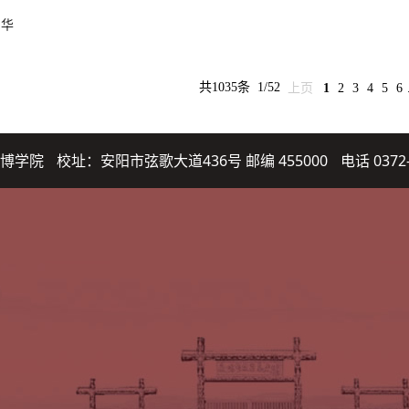
雪华
共1035条
1/52
上页
1
2
3
4
5
6
博学院
校址：安阳市弦歌大道436号 邮编 455000
电话 0372-