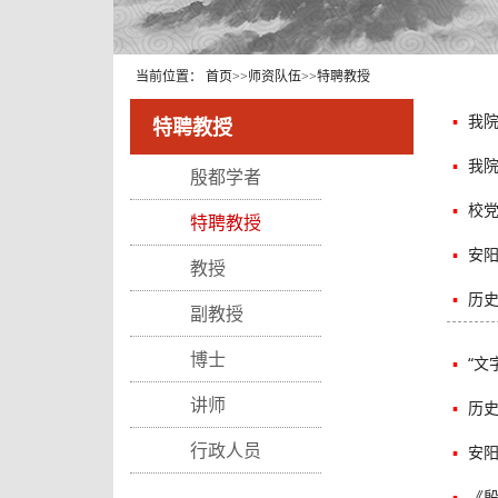
当前位置：
首页
>>
师资队伍
>>
特聘教授
▪
我院
特聘教授
▪
我
殷都学者
▪
校
特聘教授
▪
安阳
教授
▪
历
副教授
博士
▪
“文
讲师
▪
历
行政人员
▪
安阳
▪
《殷