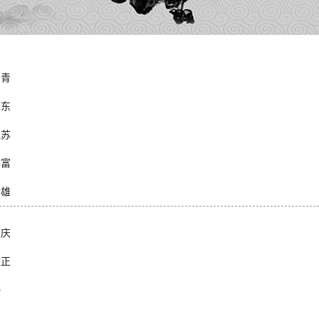
俊青
旭东
江苏
季富
彦雄
志庆
效正
涛