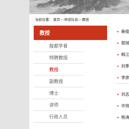
当前位置：
首页
>>
师资队伍
>>
教授
▪
柴
教授
▪
郭
殷都学者
▪
韩
特聘教授
▪
刘
教授
▪
李
副教授
博士
▪
刘
讲师
▪
许
行政人员
▪
杨