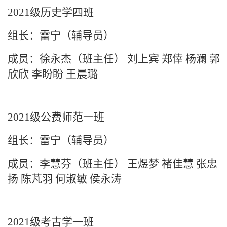
2021级历史学四班
组长：雷宁（辅导员）
成员：
徐永杰（班主任）
刘上宾
郑倖
杨澜
郭
欣欣
李盼盼
王晨璐
2021级公费师范一班
组长：雷宁（辅导员）
成员：李慧芬（班主任）
王煜梦 褚佳慧 张忠
扬 陈芃羽 何淑敏 侯永涛
2021级考古学一班