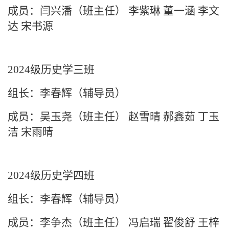
成员：闫兴潘（班主任）
李紫琳
董一涵
李文
达
宋书源
2024级历史学三班
组长：李春辉（辅导员）
成员：吴玉尧（班主任）
赵雪晴
郝鑫茹
丁玉
洁
宋雨晴
2024级历史学四班
组长：李春辉（辅导员）
成员：李争杰（班主任） 冯启瑞 翟俊舒 王梓