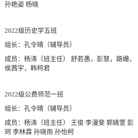
孙艳姿
杨晓
2022级历史学五班
组长：孔令晴（辅导员）
成员：杨涛（班主任）
舒若愚，彭慧，路姗，
侯茜宇，韩柯君
2022级公费师范一班
组长：孔令晴（辅导员）
成员：
杨涛（班主任）
王俊
李漫斐
郭婧萱
彭
珂
李林霖
孙晓雨
孙怡柯