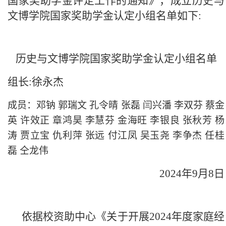
国家奖助学金评定工作的通知》，成立历史与
文博学院国家奖助学金认定小组名单如下:
历史与文博学院国家奖助学金认定小组名单
组长:徐永杰
成员：邓钠
郭瑞文
孔令晴
张磊
闫兴潘
李双芬
蔡金
英
许效正
章鸿昊
李慧芬
金海旺
李银良
张秋芳
杨
涛
贾立宝
仇利萍
张远 付江凤 吴玉尧 李争杰 任桂
磊 仝龙伟
2024年9月8日
依据校资助中心《关于开展2024年度家庭经