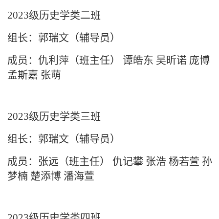
2023级历史学类二班
组长：郭瑞文（辅导员）
成员：仇利萍（班主任） 谭皓东 吴昕诺 庞博
孟斯嘉 张萌
2023级历史学类三班
组长：郭瑞文（辅导员）
成员：张远（班主任）
仇记攀
张浩
杨若萱
孙
梦楠
楚添博
潘海萱
2023级历史学类四班