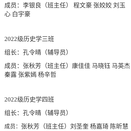
成员：李银良（班主任） 程文豪 张姣姣 刘玉
心 白宇豪
2022级历史学三班
组长：孔令晴（辅导员）
成员：张秋芳（班主任）康佳佳 马晓钰 马英杰
秦露 张紫嫣 杨辛哲
2022级历史学四班
组长：孔令晴（辅导员）
张秋芳（班主任）
刘圣奎
杨嘉琦
陈昕慧
成员：