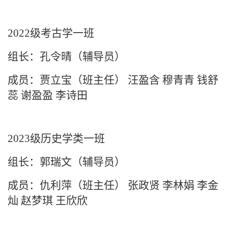
2022级考古学一班
组长：孔令晴（辅导员）
成员：贾立宝（班主任）
汪盈含
穆青青
钱舒
蕊
谢盈盈
李诗田
2023级历史学类一班
组长：郭瑞文（辅导员）
成员：仇利萍（班主任） 张政贤 李林娟 李金
灿 赵梦琪 王欣欣