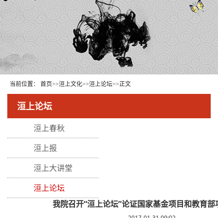
当前位置：
首页
>>
洹上文化
>>
洹上论坛
>>
正文
洹上论坛
洹上春秋
洹上报
洹上大讲堂
洹上论坛
我院召开“洹上论坛”论证国家基金项目和教育部
2017-01-31 09:02