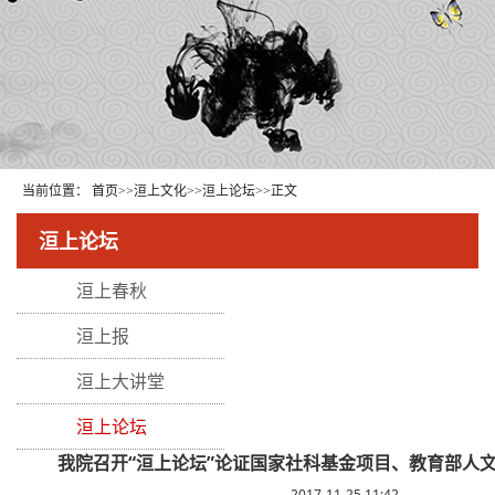
当前位置：
首页
>>
洹上文化
>>
洹上论坛
>>
正文
洹上论坛
洹上春秋
洹上报
洹上大讲堂
洹上论坛
我院召开“洹上论坛”论证国家社科基金项目、教育部人
2017-11-25 11:42