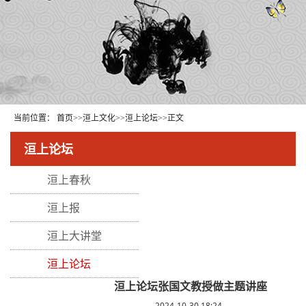
当前位置：
首页
>>
洹上文化
>>
洹上论坛
>>
正文
洹上论坛
洹上春秋
洹上报
洹上大讲堂
洹上论坛
洹上论坛张国文教授做主题讲座
2024-10-30 18:24